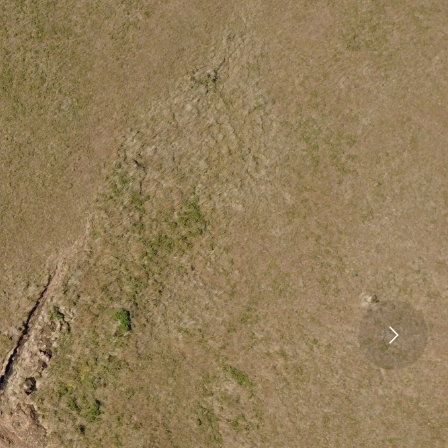
Ken
Burns