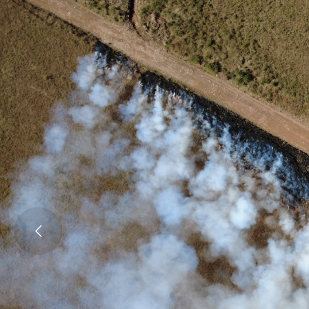
Ken
Burns